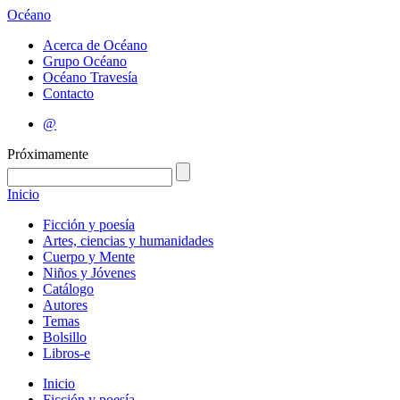
Océano
Acerca de Océano
Grupo Océano
Océano Travesía
Contacto
@
Próximamente
Inicio
Ficción y poesía
Artes, ciencias y humanidades
Cuerpo y Mente
Niños y Jóvenes
Catálogo
Autores
Temas
Bolsillo
Libros-e
Inicio
Ficción y poesía