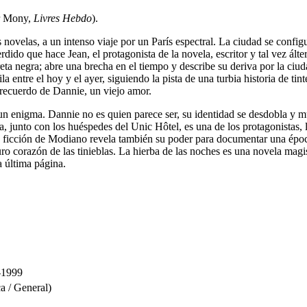
er Mony,
Livres Hebdo
).
 novelas, a un intenso viaje por un París espectral. La ciudad se confi
do que hace Jean, el protagonista de la novela, escritor y tal vez álte
ta negra; abre una brecha en el tiempo y describe su deriva por la ciudad
la entre el hoy y el ayer, siguiendo la pista de una turbia historia de ti
l recuerdo de Dannie, un viejo amor.
n enigma. Dannie no es quien parece ser, su identidad se desdobla y mul
, junto con los huéspedes del Unic Hôtel, es una de los protagonistas, 
 ficción de Modiano revela también su poder para documentar una época
o corazón de las tinieblas. La hierba de las noches es una novela magist
a última página.
-1999
a / General)