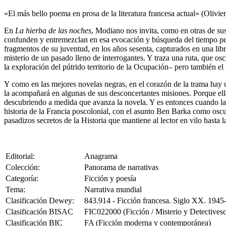
«El más bello poema en prosa de la literatura francesa actual» (Olivi
En
La hierba de las noches
, Modiano nos invita, como en otras de sus
confunden y entremezclan en esa evocación y búsqueda del tiempo perdi
fragmentos de su juventud, en los años sesenta, capturados en una libre
misterio de un pasado lleno de interrogantes. Y traza una ruta, que osci
la exploración del pútrido territorio de la Ocupación– pero también e
Y como en las mejores novelas negras, en el corazón de la trama hay u
la acompañará en algunas de sus desconcertantes misiones. Porque ella
descubriendo a medida que avanza la novela. Y es entonces cuando la
historia de la Francia poscolonial, con el asunto Ben Barka como oscur
pasadizos secretos de la Historia que mantiene al lector en vilo hasta l
Editorial:
Anagrama
Colección:
Panorama de narrativas
Categoría:
Ficción y poesía
Tema:
Narrativa mundial
Clasificación Dewey:
843.914 - Ficción francesa. Siglo XX. 1945
Clasificación BISAC
FIC022000 (Ficción / Misterio y Detectivesc
Clasificación BIC
FA (Ficción moderna y contemporánea)