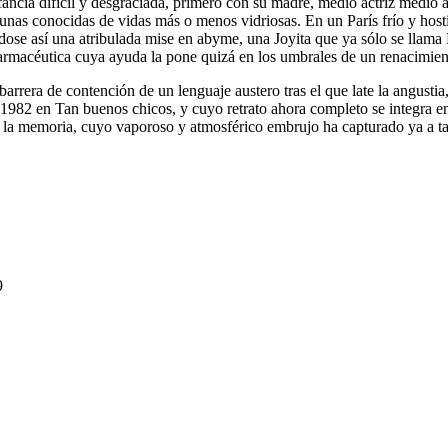
ncia difícil y desgraciada, primero con su madre, medio actriz medio ave
lgunas conocidas de vidas más o menos vidriosas. En un París frío y hos
eándose así una atribulada mise en abyme, una Joyita que ya sólo se lla
 farmacéutica cuya ayuda la pone quizá en los umbrales de un renacimiento
arrera de contención de un lenguaje austero tras el que late la angusti
 1982 en Tan buenos chicos, y cuyo retrato ahora completo se integra en
e la memoria, cuyo vaporoso y atmosférico embrujo ha capturado ya a ta
9