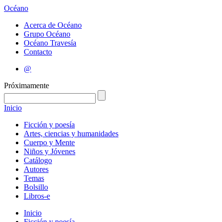
Océano
Acerca de Océano
Grupo Océano
Océano Travesía
Contacto
@
Próximamente
Inicio
Ficción y poesía
Artes, ciencias y humanidades
Cuerpo y Mente
Niños y Jóvenes
Catálogo
Autores
Temas
Bolsillo
Libros-e
Inicio
Ficción y poesía