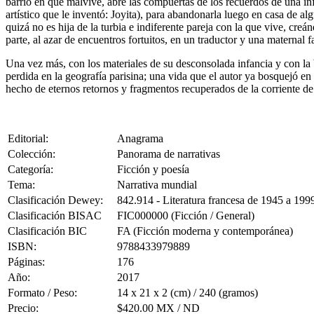
barrio en que malvive, abre las compuertas de los recuerdos de una infa
artístico que le inventó: Joyita), para abandonarla luego en casa de a
quizá no es hija de la turbia e indiferente pareja con la que vive, cr
parte, al azar de encuentros fortuitos, en un traductor y una maternal
Una vez más, con los materiales de su desconsolada infancia y con la b
perdida en la geografía parisina; una vida que el autor ya bosquejó en
hecho de eternos retornos y fragmentos recuperados de la corriente d
Editorial:
Anagrama
Colección:
Panorama de narrativas
Categoría:
Ficción y poesía
Tema:
Narrativa mundial
Clasificación Dewey:
842.914 - Literatura francesa de 1945 a 199
Clasificación BISAC
FIC000000 (Ficción / General)
Clasificación BIC
FA (Ficción moderna y contemporánea)
ISBN:
9788433979889
Páginas:
176
Año:
2017
Formato / Peso:
14 x 21 x 2 (cm) / 240 (gramos)
Precio:
$420.00 MX / ND