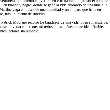
nturera, que intentó convertirla en estrella infantil (de ahí el nombre
til, en blanco y negro, donde se gana la vida cuidando de una niña que
ma Martine vaga en busca de una identidad y un amparo que halla en
, tras un intento de suicidio.
a, Patrick Modiano recorre los bandazos de una vida joven sin asideros,
 ese universo coherente, misterioso, instantáneamente identificable,
ntos lectores sin remedio.