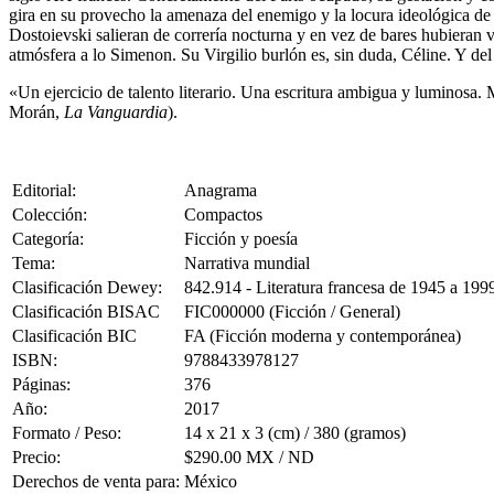
gira en su provecho la amenaza del enemigo y la locura ideológica de u
Dostoievski salieran de correría nocturna y en vez de bares hubieran vis
atmósfera a lo Simenon. Su Virgilio burlón es, sin duda, Céline. Y de
«Un ejercicio de talento literario. Una escritura ambigua y luminosa. 
Morán,
La Vanguardia
).
Editorial:
Anagrama
Colección:
Compactos
Categoría:
Ficción y poesía
Tema:
Narrativa mundial
Clasificación Dewey:
842.914 - Literatura francesa de 1945 a 199
Clasificación BISAC
FIC000000 (Ficción / General)
Clasificación BIC
FA (Ficción moderna y contemporánea)
ISBN:
9788433978127
Páginas:
376
Año:
2017
Formato / Peso:
14 x 21 x 3 (cm) / 380 (gramos)
Precio:
$290.00 MX / ND
Derechos de venta para:
México