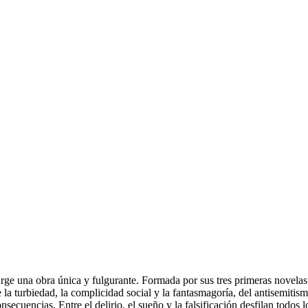
rge una obra única y fulgurante. Formada por sus tres primeras novelas
 de la turbiedad, la complicidad social y la fantasmagoría, del antisemiti
ecuencias. Entre el delirio, el sueño y la falsificación desfilan todos l