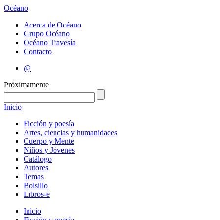
Océano
Acerca de Océano
Grupo Océano
Océano Travesía
Contacto
@
Próximamente
Inicio
Ficción y poesía
Artes, ciencias y humanidades
Cuerpo y Mente
Niños y Jóvenes
Catálogo
Autores
Temas
Bolsillo
Libros-e
Inicio
Ficción y poesía