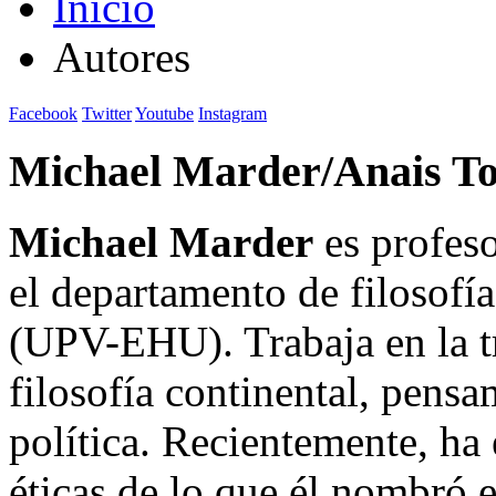
Inicio
Autores
Facebook
Twitter
Youtube
Instagram
Michael Marder/Anais T
Michael Marder
es profeso
el departamento de filosofí
(UPV-EHU). Trabaja en la t
filosofía continental, pensa
política. Recientemente, ha 
éticas de lo que él nombró 