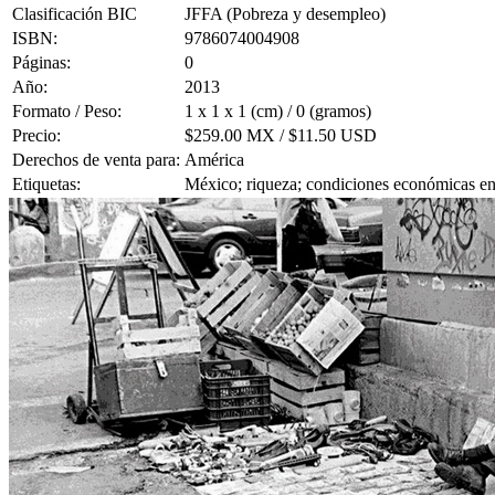
Clasificación BIC
JFFA (Pobreza y desempleo)
ISBN:
9786074004908
Páginas:
0
Año:
2013
Formato / Peso:
1 x 1 x 1 (cm) / 0 (gramos)
Precio:
$259.00 MX / $11.50 USD
Derechos de venta para:
América
Etiquetas:
México; riqueza; condiciones económicas en