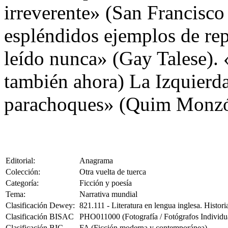
irreverente» (San Francisco
espléndidos ejemplos de repo
leído nunca» (Gay Talese).
también ahora) La Izquierd
parachoques» (Quim Monzó
Editorial:
Anagrama
Colección:
Otra vuelta de tuerca
Categoría:
Ficción y poesía
Tema:
Narrativa mundial
Clasificación Dewey:
821.111 - Literatura en lengua inglesa. Historia
Clasificación BISAC
PHO011000 (Fotografía / Fotógrafos Individua
Clasificación BIC
FA (Ficción moderna y contemporánea)