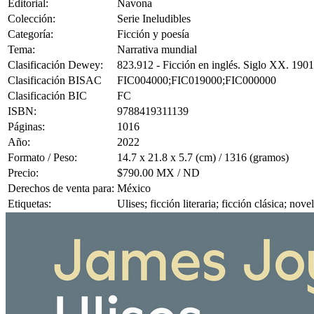
Editorial:
Navona
Colección:
Serie Ineludibles
Categoría:
Ficción y poesía
Tema:
Narrativa mundial
Clasificación Dewey:
823.912 - Ficción en inglés. Siglo XX. 190
Clasificación BISAC
FIC004000;FIC019000;FIC000000
Clasificación BIC
FC
ISBN:
9788419311139
Páginas:
1016
Año:
2022
Formato / Peso:
14.7 x 21.8 x 5.7 (cm) / 1316 (gramos)
Precio:
$790.00 MX / ND
Derechos de venta para:
México
Etiquetas:
Ulises; ficción literaria; ficción clásica; nov