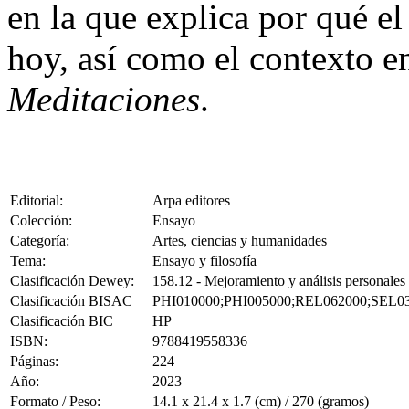
en la que explica por qué el
hoy, así como el contexto en
Meditaciones
.
Editorial:
Arpa editores
Colección:
Ensayo
Categoría:
Artes, ciencias y humanidades
Tema:
Ensayo y filosofía
Clasificación Dewey:
158.12 - Mejoramiento y análisis personales
Clasificación BISAC
PHI010000;PHI005000;REL062000;SEL0
Clasificación BIC
HP
ISBN:
9788419558336
Páginas:
224
Año:
2023
Formato / Peso:
14.1 x 21.4 x 1.7 (cm) / 270 (gramos)