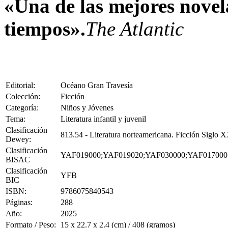
«Una de las mejores novela
tiempos».
The Atlantic
Editorial:
Océano Gran Travesía
Colección:
Ficción
Categoría:
Niños y Jóvenes
Tema:
Literatura infantil y juvenil
Clasificación
813.54 - Literatura norteamericana. Ficción Siglo
Dewey:
Clasificación
YAF019000;YAF019020;YAF030000;YAF017000
BISAC
Clasificación
YFB
BIC
ISBN:
9786075840543
Páginas:
288
Año:
2025
Formato / Peso:
15 x 22.7 x 2.4 (cm) / 408 (gramos)