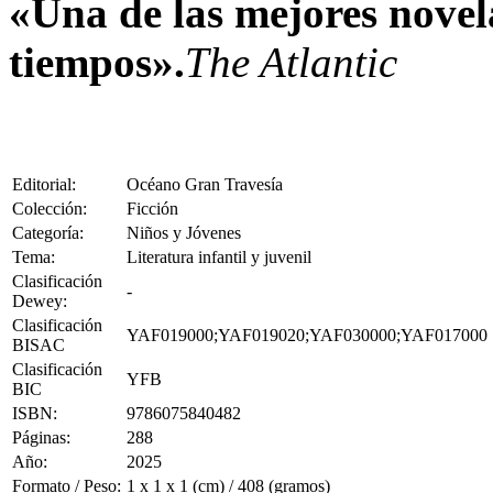
«Una de las mejores novela
tiempos».
The Atlantic
Editorial:
Océano Gran Travesía
Colección:
Ficción
Categoría:
Niños y Jóvenes
Tema:
Literatura infantil y juvenil
Clasificación
-
Dewey:
Clasificación
YAF019000;YAF019020;YAF030000;YAF017000
BISAC
Clasificación
YFB
BIC
ISBN:
9786075840482
Páginas:
288
Año:
2025
Formato / Peso:
1 x 1 x 1 (cm) / 408 (gramos)