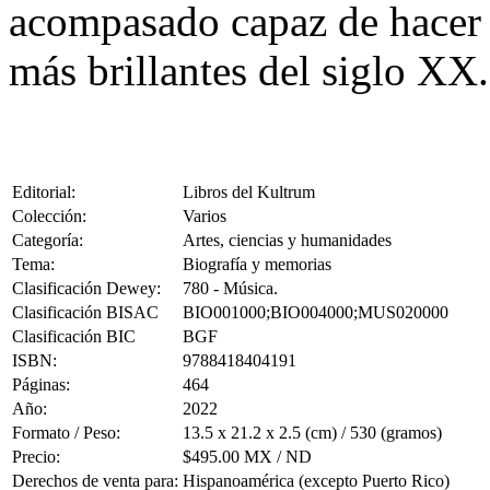
acompasado capaz de hacer j
más brillantes del siglo XX.
Editorial:
Libros del Kultrum
Colección:
Varios
Categoría:
Artes, ciencias y humanidades
Tema:
Biografía y memorias
Clasificación Dewey:
780 - Música.
Clasificación BISAC
BIO001000;BIO004000;MUS020000
Clasificación BIC
BGF
ISBN:
9788418404191
Páginas:
464
Año:
2022
Formato / Peso:
13.5 x 21.2 x 2.5 (cm) / 530 (gramos)
Precio:
$495.00 MX / ND
Derechos de venta para:
Hispanoamérica (excepto Puerto Rico)