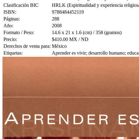
Clasificación BIC
HRLK (Espiritualidad y experiencia religios
ISBN:
9788484452119
Páginas:
288
Año:
2008
Formato / Peso:
14.6 x 21 x 1.6 (cm) / 358 (gramos)
Precio:
$410.00 MX / ND
Derechos de venta para:
México
Etiquetas:
Aprender es vivir; desarrollo humano; educac