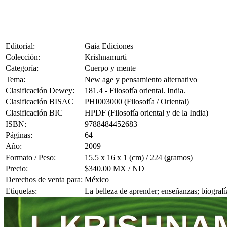
Editorial:
Gaia Ediciones
Colección:
Krishnamurti
Categoría:
Cuerpo y mente
Tema:
New age y pensamiento alternativo
Clasificación Dewey:
181.4 - Filosofía oriental. India.
Clasificación BISAC
PHI003000 (Filosofía / Oriental)
Clasificación BIC
HPDF (Filosofía oriental y de la India)
ISBN:
9788484452683
Páginas:
64
Año:
2009
Formato / Peso:
15.5 x 16 x 1 (cm) / 224 (gramos)
Precio:
$340.00 MX / ND
Derechos de venta para:
México
Etiquetas:
La belleza de aprender; enseñanzas; biografí