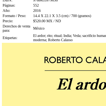
ISBN:
9788433979636
Páginas:
552
Año:
2016
Formato / Peso:
14.4 X 22.1 X 3.5 (cm) / 700 (gramos)
Precio:
$520.00 MX / ND
Derechos de venta
México
para:
El ardor; rito; ritual; India; Veda; sacrificio hum
Etiquetas:
moderna; Roberto Calasso