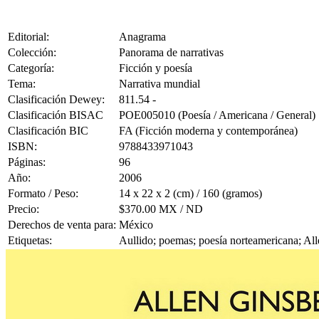
Editorial:
Anagrama
Colección:
Panorama de narrativas
Categoría:
Ficción y poesía
Tema:
Narrativa mundial
Clasificación Dewey:
811.54 -
Clasificación BISAC
POE005010 (Poesía / Americana / General)
Clasificación BIC
FA (Ficción moderna y contemporánea)
ISBN:
9788433971043
Páginas:
96
Año:
2006
Formato / Peso:
14 x 22 x 2 (cm) / 160 (gramos)
Precio:
$370.00 MX / ND
Derechos de venta para:
México
Etiquetas:
Aullido; poemas; poesía norteamericana; Al