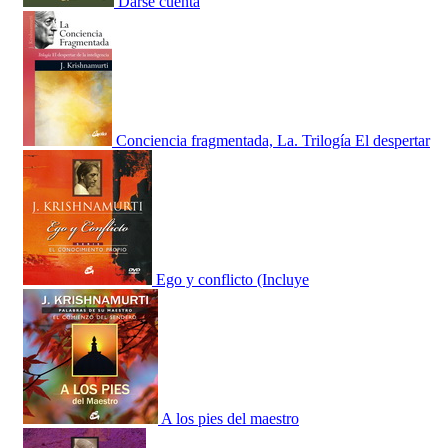
Darse cuenta
Conciencia fragmentada, La. Trilogía El despertar
Ego y conflicto (Incluye
A los pies del maestro