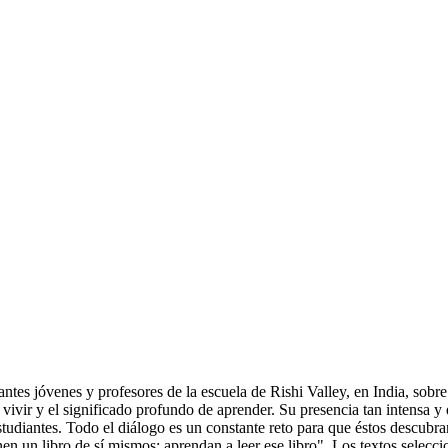
es jóvenes y profesores de la escuela de Rishi Valley, en India, sobre
 de vivir y el significado profundo de aprender. Su presencia tan intensa
 estudiantes. Todo el diálogo es un constante reto para que éstos descu
ienen un libro de sí mismos: aprendan a leer ese libro". Los textos selec