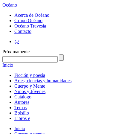
Océano
Acerca de Océano
Grupo Océano
Océano Travesía
Contacto
@
Próximamente
Inicio
Ficción y poesía
Artes, ciencias y humanidades
Cuerpo y Mente
Niños y Jóvenes
Catálogo
Autores
Temas
Bolsillo
Libros-e
Inicio
Cuerpo y mente