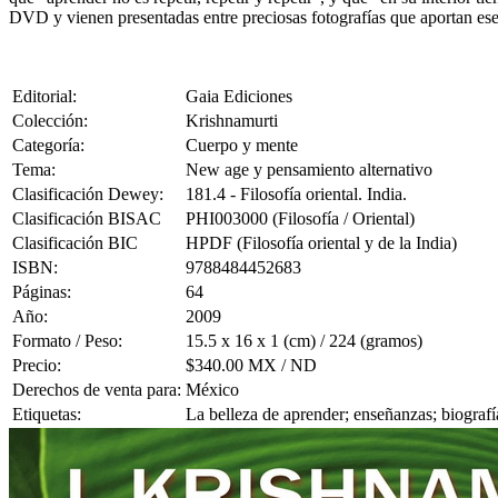
DVD y vienen presentadas entre preciosas fotografías que aportan es
Editorial:
Gaia Ediciones
Colección:
Krishnamurti
Categoría:
Cuerpo y mente
Tema:
New age y pensamiento alternativo
Clasificación Dewey:
181.4 - Filosofía oriental. India.
Clasificación BISAC
PHI003000 (Filosofía / Oriental)
Clasificación BIC
HPDF (Filosofía oriental y de la India)
ISBN:
9788484452683
Páginas:
64
Año:
2009
Formato / Peso:
15.5 x 16 x 1 (cm) / 224 (gramos)
Precio:
$340.00 MX / ND
Derechos de venta para:
México
Etiquetas:
La belleza de aprender; enseñanzas; biografí