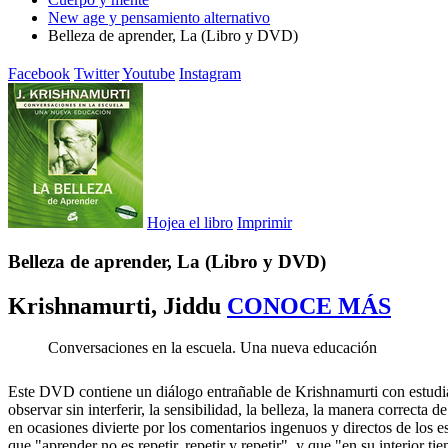
New age y pensamiento alternativo
Belleza de aprender, La (Libro y DVD)
Facebook
Twitter
Youtube
Instagram
Hojea el libro
Imprimir
Belleza de aprender, La (Libro y DVD)
Krishnamurti, Jiddu
CONOCE MÁS
Conversaciones en la escuela. Una nueva educación
Este DVD contiene un diálogo entrañable de Krishnamurti con estudiant
observar sin interferir, la sensibilidad, la belleza, la manera correcta
en ocasiones divierte por los comentarios ingenuos y directos de los
que "aprender no es repetir, repetir y repetir", y que "en su interior t