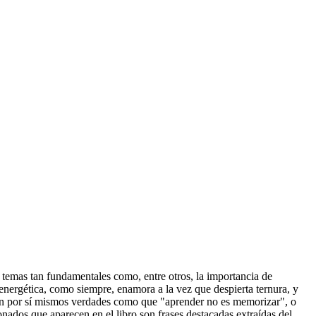
 temas tan fundamentales como, entre otros, la importancia de
 y energética, como siempre, enamora a la vez que despierta ternura, y
bran por sí mismos verdades como que "aprender no es memorizar", o
cionados que aparecen en el libro son frases destacadas extraídas del