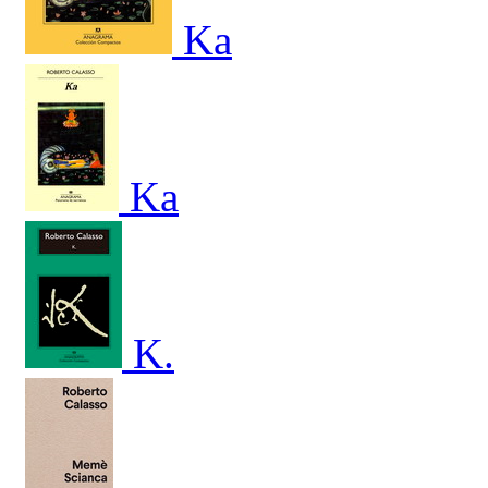
Ka
Ka
K.