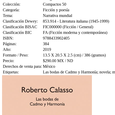
Colección:
Compactos 50
Categoría:
Ficción y poesía
Tema:
Narrativa mundial
Clasificación Dewey:
853.914 - Literatura italiana (1945-1999)
Clasificación BISAC
FIC000000 (Ficción / General)
Clasificación BIC
FA (Ficción moderna y contemporánea)
ISBN:
9788433902405
Páginas:
384
Año:
2019
Formato / Peso:
13.5 X 20.5 X 2.5 (cm) / 386 (gramos)
Precio:
$290.00 MX / ND
Derechos de venta para:
México
Etiquetas:
Las bodas de Cadmo y Harmonía; novela; mi