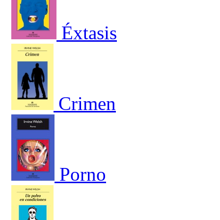
Éxtasis
Crimen
Porno