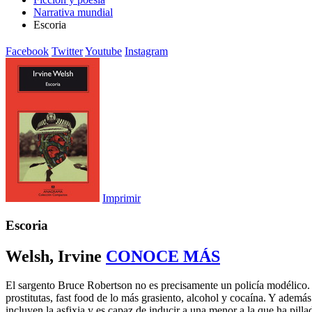
Narrativa mundial
Escoria
Facebook
Twitter
Youtube
Instagram
Imprimir
Escoria
Welsh, Irvine
CONOCE MÁS
El sargento Bruce Robertson no es precisamente un policía modélico. 
prostitutas, fast food de lo más grasiento, alcohol y cocaína. Y adem
incluyen la asfixia y es capaz de inducir a una menor a la que ha pilla