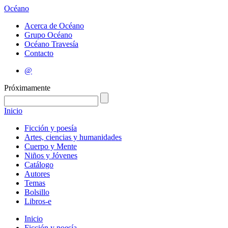
Océano
Acerca de Océano
Grupo Océano
Océano Travesía
Contacto
@
Próximamente
Inicio
Ficción y poesía
Artes, ciencias y humanidades
Cuerpo y Mente
Niños y Jóvenes
Catálogo
Autores
Temas
Bolsillo
Libros-e
Inicio
Ficción y poesía