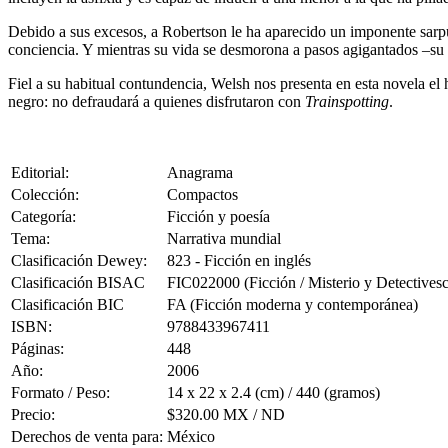
Debido a sus excesos, a Robertson le ha aparecido un imponente sarpull
conciencia. Y mientras su vida se desmorona a pasos agigantados –su es
Fiel a su habitual contundencia, Welsh nos presenta en esta novela el 
negro: no defraudará a quienes disfrutaron con
Trainspotting
.
Editorial:
Anagrama
Colección:
Compactos
Categoría:
Ficción y poesía
Tema:
Narrativa mundial
Clasificación Dewey:
823 - Ficción en inglés
Clasificación BISAC
FIC022000 (Ficción / Misterio y Detectivesc
Clasificación BIC
FA (Ficción moderna y contemporánea)
ISBN:
9788433967411
Páginas:
448
Año:
2006
Formato / Peso:
14 x 22 x 2.4 (cm) / 440 (gramos)
Precio:
$320.00 MX / ND
Derechos de venta para:
México