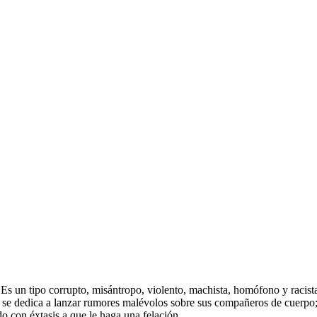
Es un tipo corrupto, misántropo, violento, machista, homófono y racis
ás se dedica a lanzar rumores malévolos sobre sus compañeros de cuerpo;
do con éxtasis a que le haga una felación.