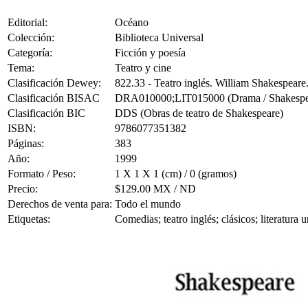
Editorial:
Océano
Colección:
Biblioteca Universal
Categoría:
Ficción y poesía
Tema:
Teatro y cine
Clasificación Dewey:
822.33 - Teatro inglés. William Shakespear
Clasificación BISAC
DRA010000;LIT015000 (Drama / Shakespe
Clasificación BIC
DDS (Obras de teatro de Shakespeare)
ISBN:
9786077351382
Páginas:
383
Año:
1999
Formato / Peso:
1 X 1 X 1 (cm) / 0 (gramos)
Precio:
$129.00 MX / ND
Derechos de venta para:
Todo el mundo
Etiquetas:
Comedias; teatro inglés; clásicos; literatura