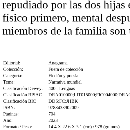
repudiado por las dos hijas 
físico primero, mental despu
miembros de la familia son 
Editorial:
Anagrama
Colección:
Fuera de colección
Categoría:
Ficción y poesía
Tema:
Narrativa mundial
Clasificación Dewey:
400 - Lenguas
Clasificación BISAC
DRA010000;LIT015000;FIC004000;DRA
Clasificación BIC
DDS;FC;JHBK
ISBN:
9788433902009
Páginas:
704
Año:
2023
Formato / Peso:
14.4 X 22.6 X 5.1 (cm) / 978 (gramos)