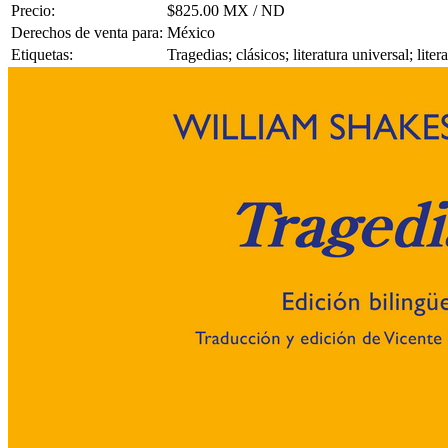
Precio:
$825.00 MX / ND
Derechos de venta para:
México
Etiquetas:
Tragedias; clásicos; literatura universal; lit