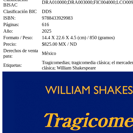
DRA010000;DRA003000;FIC004000;LCO009
BISAC
Clasificación BIC
DDS
ISBN:
9788433929983
Páginas:
616
Año:
2025
Formato / Peso:
14.4 X 22.6 X 4.5 (cm) / 850 (gramos)
Precio:
$825.00 MX / ND
Derechos de venta
México
para:
Tragicomedias; tragicomedia clásica; el mercader 
Etiquetas:
clásica; William Shakespeare