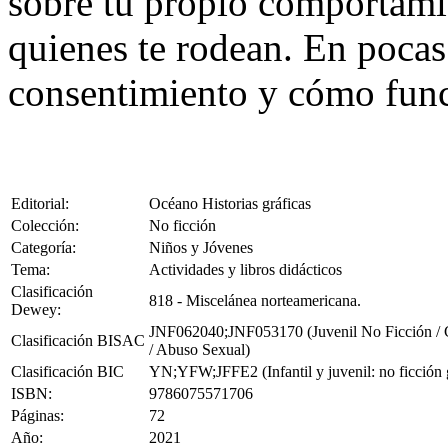
sobre tu propio comportami
quienes te rodean. En pocas 
consentimiento y cómo funci
Editorial:
Océano Historias gráficas
Colección:
No ficción
Categoría:
Niños y Jóvenes
Tema:
Actividades y libros didácticos
Clasificación
818 - Miscelánea norteamericana.
Dewey:
JNF062040;JNF053170 (Juvenil No Ficción / Cóm
Clasificación BISAC
/ Abuso Sexual)
Clasificación BIC
YN;YFW;JFFE2 (Infantil y juvenil: no ficción g
ISBN:
9786075571706
Páginas:
72
Año:
2021