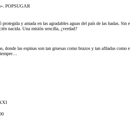
ésta». POPSUGAR
ió protegida y amada en las agradables aguas del país de las hadas. Sin e
cién nacida. Una misión sencilla, ¿verdad?
as, donde las espinas son tan gruesas como brazos y tan afiladas como 
a siempre…
 XXI
00