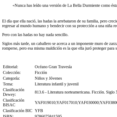
«Nunca has leído una versión de La Bella Durmiente como 
El día que ella nació, las hadas la arrebataron de su familia, pero crec
regresar al mundo humano y bendecir con su protección a una niña re
Pero con las hadas no hay nada sencillo.
Siglos más tarde, un caballero se acerca a un imponente muro de zarz
romperse, pero esa misma maldición es la que ella juró proteger par
Editorial:
Océano Gran Travesía
Colección:
Ficción
Categoría:
Niños y Jóvenes
Tema:
Literatura infantil y juvenil
Clasificación
813.6 - Literatura norteamericana. Ficción. Siglo
Dewey:
Clasificación
YAF019010;YAF017010;YAF030000;YAF0380
BISAC
Clasificación BIC
YFB
ISBN:
9786075841595