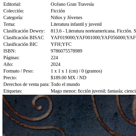
Editorial:
Océano Gran Travesía
Colección:
Ficción
Categoría:
Niños y Jóvenes
Tema:
Literatura infantil y juvenil
Clasificación Dewey:
813.6 - Literatura norteamericana. Ficción.
Clasificación BISAC
YAF019000;YAF001000;YAF056000;YAF
Clasificación BIC
YFH;YFC
ISBN:
9786075578989
Páginas:
224
Año:
2024
Formato / Peso:
1 x 1 x 1 (cm) / 0 (gramos)
Precio:
$189.00 MX / ND
Derechos de venta para:
Todo el mundo
Etiquetas:
Mago menor; ficción juvenil; fantasía; cienc