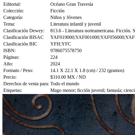
Editorial:
Océano Gran Travesía
Colección:
Ficción
Categoría:
Niños y Jóvenes
Tema:
Literatura infantil y juvenil
Clasificación Dewey:
813.6 - Literatura norteamericana. Ficción.
Clasificación BISAC
YAF019000;YAF001000;YAF056000;YAF
Clasificación BIC
YFH;YFC
ISBN:
9786075578750
Páginas:
224
Año:
2024
Formato / Peso:
14.1 X 22.1 X 1.8 (cm) / 232 (gramos)
Precio:
$310.00 MX / ND
Derechos de venta para:
Todo el mundo
Etiquetas:
Mago menor; ficción juvenil; fantasía; cienc