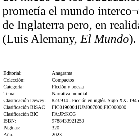
prometía el mundo interco¬
de Inglaterra pero, en reali
(Luis Alemany,
El Mundo
).
Editorial:
Anagrama
Colección:
Compactos
Categoría:
Ficción y poesía
Tema:
Narrativa mundial
Clasificación Dewey:
823.914 - Ficción en inglés. Siglo XX. 194
Clasificación BISAC
FIC019000;HUM007000;FIC000000
Clasificación BIC
FA;JP;KCG
ISBN:
9788433921253
Páginas:
320
Año:
2023