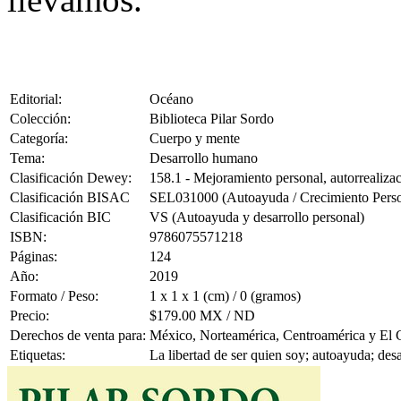
Editorial:
Océano
Colección:
Biblioteca Pilar Sordo
Categoría:
Cuerpo y mente
Tema:
Desarrollo humano
Clasificación Dewey:
158.1 - Mejoramiento personal, autorrealizac
Clasificación BISAC
SEL031000 (Autoayuda / Crecimiento Person
Clasificación BIC
VS (Autoayuda y desarrollo personal)
ISBN:
9786075571218
Páginas:
124
Año:
2019
Formato / Peso:
1 x 1 x 1 (cm) / 0 (gramos)
Precio:
$179.00 MX / ND
Derechos de venta para:
México, Norteamérica, Centroamérica y El 
Etiquetas:
La libertad de ser quien soy; autoayuda; des