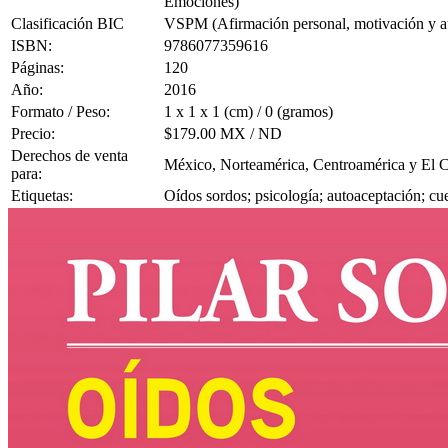
Emociones)
Clasificación BIC
VSPM (Afirmación personal, motivación y a
ISBN:
9786077359616
Páginas:
120
Año:
2016
Formato / Peso:
1 x 1 x 1 (cm) / 0 (gramos)
Precio:
$179.00 MX / ND
Derechos de venta
México, Norteamérica, Centroamérica y El C
para:
Etiquetas:
Oídos sordos; psicología; autoaceptación; cu