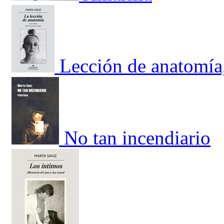
Lección de anatomía
No tan incendiario