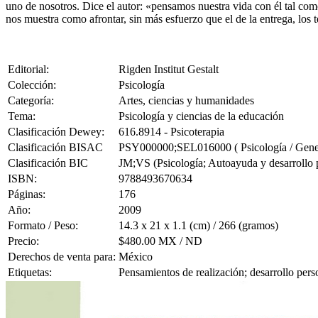
uno de nosotros. Dice el autor: «pensamos nuestra vida con él tal com
nos muestra como afrontar, sin más esfuerzo que el de la entrega, los 
Editorial:
Rigden Institut Gestalt
Colección:
Psicología
Categoría:
Artes, ciencias y humanidades
Tema:
Psicología y ciencias de la educación
Clasificación Dewey:
616.8914 - Psicoterapia
Clasificación BISAC
PSY000000;SEL016000 ( Psicología / Gener
Clasificación BIC
JM;VS (Psicología; Autoayuda y desarrollo 
ISBN:
9788493670634
Páginas:
176
Año:
2009
Formato / Peso:
14.3 x 21 x 1.1 (cm) / 266 (gramos)
Precio:
$480.00 MX / ND
Derechos de venta para:
México
Etiquetas:
Pensamientos de realización; desarrollo person