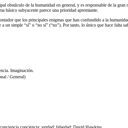
incipal obstáculo de la humanidad en general, y es responsable de la gra
ema básico subyacente parece una prioridad apremiante.
frontador que los principales enigmas que han confundido a la humanidad
a un simple “sí” o “no sí” (“no”). Por tanto, lo único que hace falta s
encia. Imaginación.
al / General)
 conciencia conciencia; verdad; falsedad; David Hawkins