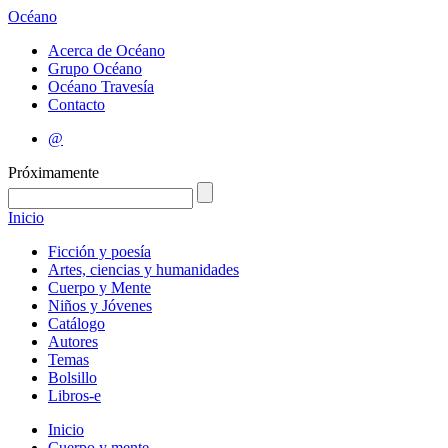
Océano
Acerca de Océano
Grupo Océano
Océano Travesía
Contacto
@
Próximamente
Inicio
Ficción y poesía
Artes, ciencias y humanidades
Cuerpo y Mente
Niños y Jóvenes
Catálogo
Autores
Temas
Bolsillo
Libros-e
Inicio
Cuerpo y mente