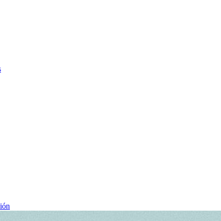
s
ción