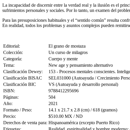
La incapacidad de discernir entre la verdad real y la ilusión es el pr
sufrimientos personales y sociales. Por lo tanto, un examen del probl
Para las presuposiciones habituales y el “sentido común” resulta con
En realidad, todos los problemas y asuntos complejos pueden remitirse 
Editorial:
El grano de mostaza
Colección:
Un curso de milagros
Categoría:
Cuerpo y mente
Tema:
New age y pensamiento alternativo
Clasificación Dewey:
153 - Procesos mentales conscientes. Intelig
Clasificación BISAC
SEL031000 (Autoayuda / Crecimiento Person
Clasificación BIC
VS (Autoayuda y desarrollo personal)
ISBN:
9788412295696
Páginas:
504
Año:
2021
Formato / Peso:
14.1 x 21.7 x 2.8 (cm) / 618 (gramos)
Precio:
$510.00 MX / ND
Derechos de venta para:
Hispanoamérica (excepto Puerto Rico)
Etiquetas:
Realidad, espiritualidad y hombre moderno;