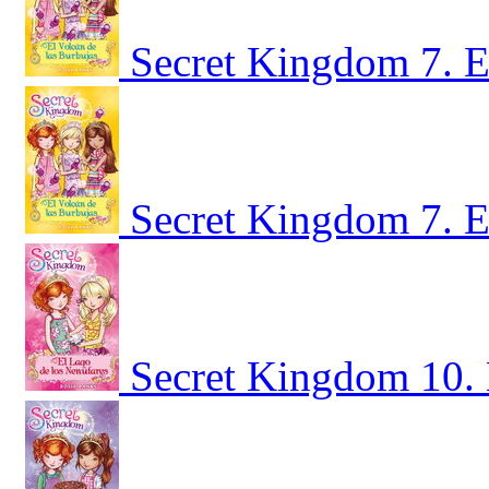
Secret Kingdom 7. El
Secret Kingdom 7. El
Secret Kingdom 10. E