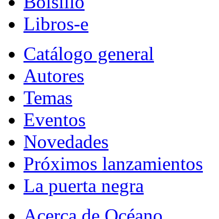
Bolsillo
Libros-e
Catálogo general
Autores
Temas
Eventos
Novedades
Próximos lanzamientos
La puerta negra
Acerca de Océano