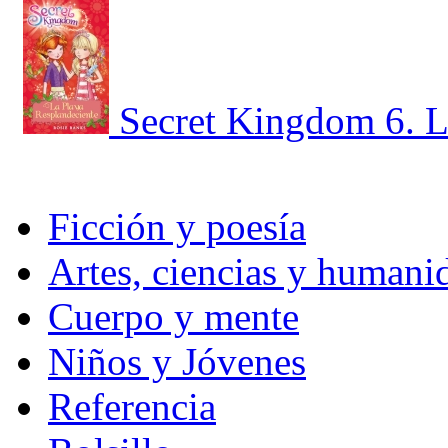
Secret Kingdom 6. L
Ficción y poesía
Artes, ciencias y humani
Cuerpo y mente
Niños y Jóvenes
Referencia