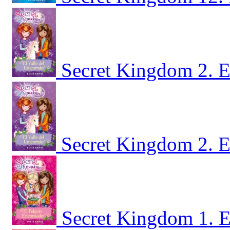
Secret Kingdom 2. El
Secret Kingdom 2. El
Secret Kingdom 1. E