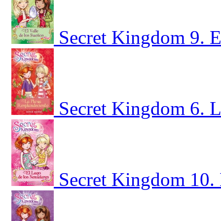
Secret Kingdom 9. El
Secret Kingdom 6. L
Secret Kingdom 10. E