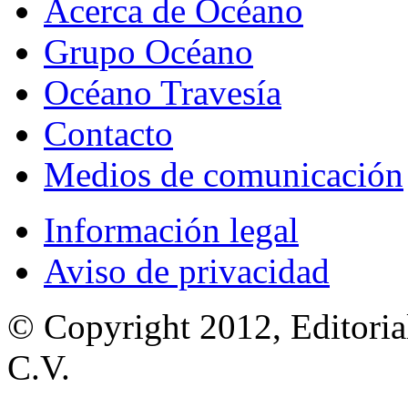
Acerca de Océano
Grupo Océano
Océano Travesía
Contacto
Medios de comunicación
Información legal
Aviso de privacidad
© Copyright 2012, Editoria
C.V.