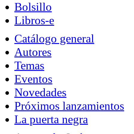
Bolsillo
Libros-e
Catálogo general
Autores
Temas
Eventos
Novedades
Próximos lanzamientos
La puerta negra