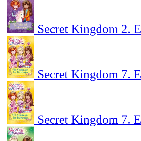
Secret Kingdom 2. El
Secret Kingdom 7. El
Secret Kingdom 7. El