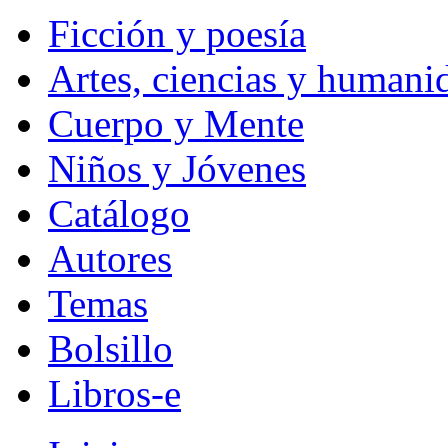
Ficción y poesía
Artes, ciencias y humani
Cuerpo y Mente
Niños y Jóvenes
Catálogo
Autores
Temas
Bolsillo
Libros-e