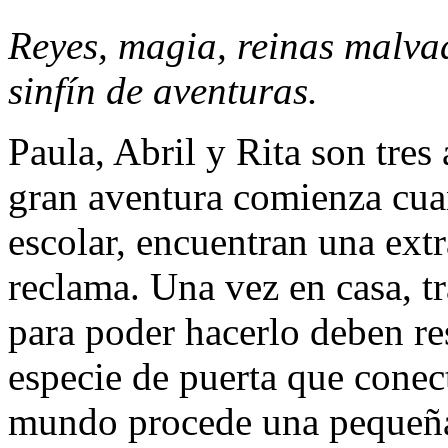
Reyes, magia, reinas malvad
sinfín de aventuras.
Paula, Abril y Rita son tres
gran aventura comienza cuan
escolar, encuentran una ext
reclama. Una vez en casa, tr
para poder hacerlo deben re
especie de puerta que cone
mundo procede una pequeña 