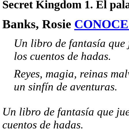
Secret Kingdom 1. El pal
Banks, Rosie
CONOCE
Un libro de fantasía que
los cuentos de hadas.
Reyes, magia, reinas mal
un sinfín de aventuras.
Un libro de fantasía que ju
cuentos de hadas.