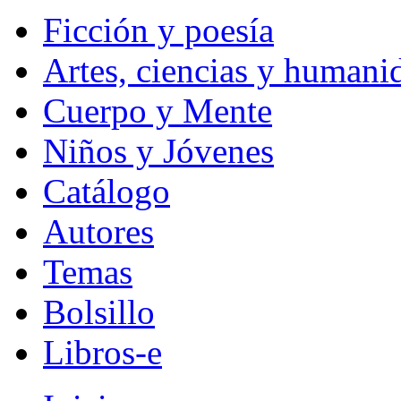
Ficción y poesía
Artes, ciencias y humani
Cuerpo y Mente
Niños y Jóvenes
Catálogo
Autores
Temas
Bolsillo
Libros-e