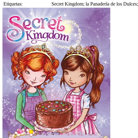
Etiquetas:
Secret Kingdom; la Panadería de los Dulces;