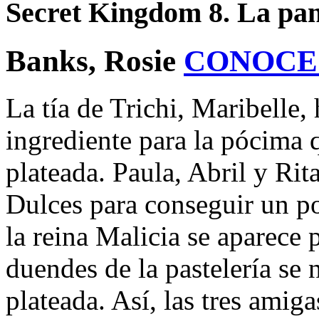
Secret Kingdom 8. La pan
Banks, Rosie
CONOCE
La tía de Trichi, Maribelle,
ingrediente para la pócima 
plateada. Paula, Abril y Rit
Dulces para conseguir un po
la reina Malicia se aparece 
duendes de la pastelería se 
plateada. Así, las tres amig