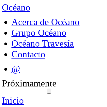
Océano
Acerca de Océano
Grupo Océano
Océano Travesía
Contacto
@
Próximamente
Inicio