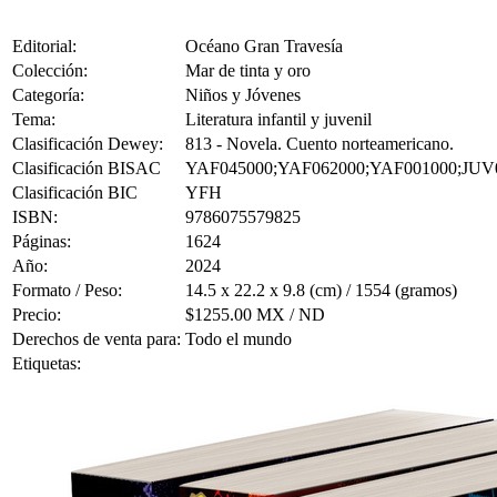
Editorial:
Océano Gran Travesía
Colección:
Mar de tinta y oro
Categoría:
Niños y Jóvenes
Tema:
Literatura infantil y juvenil
Clasificación Dewey:
813 - Novela. Cuento norteamericano.
Clasificación BISAC
YAF045000;YAF062000;YAF001000;JUV
Clasificación BIC
YFH
ISBN:
9786075579825
Páginas:
1624
Año:
2024
Formato / Peso:
14.5 x 22.2 x 9.8 (cm) / 1554 (gramos)
Precio:
$1255.00 MX / ND
Derechos de venta para:
Todo el mundo
Etiquetas: