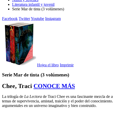
Literatura infantil y juvenil
Serie Mar de tinta (3 volúmenes)
Facebook
Twitter
Youtube
Instagram
Hojea el libro
Imprimir
Serie Mar de tinta (3 volúmenes)
Chee, Traci
CONOCE MÁS
La trilogía de
La Lectora
de Traci Chee es una fascinante mezcla de ave
temas de supervivencia, amistad, traición y el poder del conocimiento. 
argumentales en un universo imaginativo y bien construido.