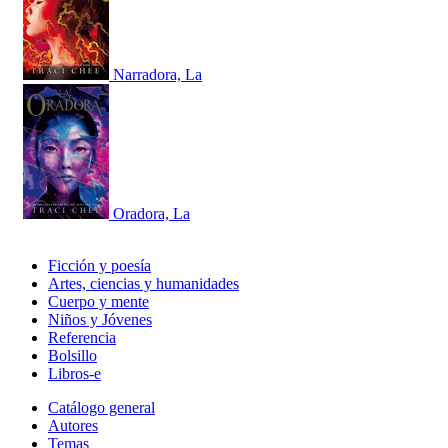
Narradora, La
Oradora, La
Ficción y poesía
Artes, ciencias y humanidades
Cuerpo y mente
Niños y Jóvenes
Referencia
Bolsillo
Libros-e
Catálogo general
Autores
Temas