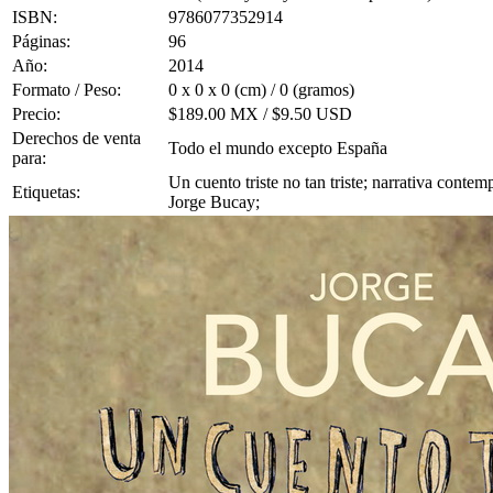
ISBN:
9786077352914
Páginas:
96
Año:
2014
Formato / Peso:
0 x 0 x 0 (cm) / 0 (gramos)
Precio:
$189.00 MX / $9.50 USD
Derechos de venta
Todo el mundo excepto España
para:
Un cuento triste no tan triste; narrativa contem
Etiquetas:
Jorge Bucay;