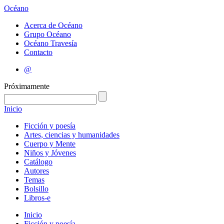
Océano
Acerca de Océano
Grupo Océano
Océano Travesía
Contacto
@
Próximamente
Inicio
Ficción y poesía
Artes, ciencias y humanidades
Cuerpo y Mente
Niños y Jóvenes
Catálogo
Autores
Temas
Bolsillo
Libros-e
Inicio
Ficción y poesía