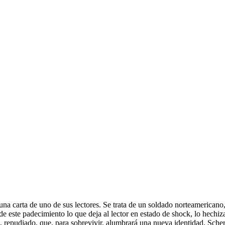
 carta de uno de sus lectores. Se trata de un soldado norteamericano,
e este padecimiento lo que deja al lector en estado de shock, lo hechiz
, repudiado, que, para sobrevivir, alumbrará una nueva identidad, Sche