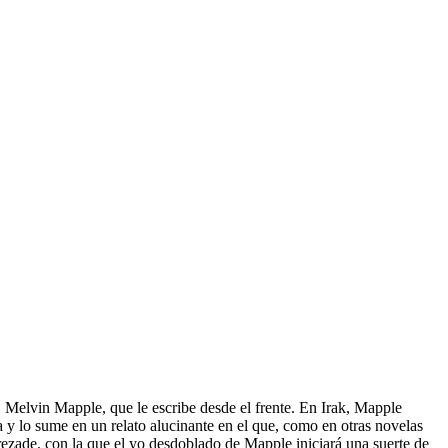
 Melvin Mapple, que le escribe desde el frente. En Irak, Mapple
a y lo sume en un relato alucinante en el que, como en otras novelas
rezade, con la que el yo desdoblado de Mapple iniciará una suerte de