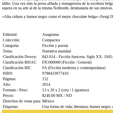
idilio. Una vez más la prosa afilada y transgresora de la escritora bel
supera en su arte al de la misma Nothomb, destinataria de sus misivas.
«Alta cultura y humor negro como el mejor chocolate belga» (Sergi 
Editorial:
Anagrama
Colección:
Compactos
Categoría:
Ficción y poesía
Tema:
Narrativa mundial
Clasificación Dewey:
843.914 - Ficción francesa. Siglo XX. 1945
Clasificación BISAC
FIC000000 (Ficción / General)
Clasificación BIC
FA (Ficción moderna y contemporánea)
ISBN:
9788433977410
Páginas:
152
Año:
2014
Formato / Peso:
13 x 20 x 2 (cm) / 1 (gramos)
Precio:
$240.00 MX / ND
Derechos de venta para:
México
Etiquetas:
Una forma de vida; literatura; humor negro;