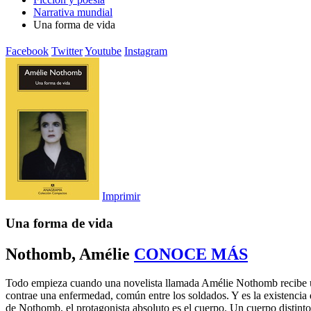
Narrativa mundial
Una forma de vida
Facebook
Twitter
Youtube
Instagram
Imprimir
Una forma de vida
Nothomb, Amélie
CONOCE MÁS
Todo empieza cuando una novelista llamada Amélie Nothomb recibe una
contrae una enfermedad, común entre los soldados. Y es la existencia d
de Nothomb, el protagonista absoluto es el cuerpo. Un cuerpo distinto