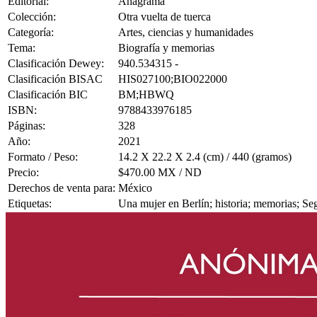
Editorial:
Anagrama
Colección:
Otra vuelta de tuerca
Categoría:
Artes, ciencias y humanidades
Tema:
Biografía y memorias
Clasificación Dewey:
940.534315 -
Clasificación BISAC
HIS027100;BIO022000
Clasificación BIC
BM;HBWQ
ISBN:
9788433976185
Páginas:
328
Año:
2021
Formato / Peso:
14.2 X 22.2 X 2.4 (cm) / 440 (gramos)
Precio:
$470.00 MX / ND
Derechos de venta para:
México
Etiquetas:
Una mujer en Berlín; historia; memorias; S