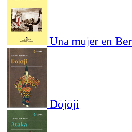
Una mujer en Ber
Dōjōji