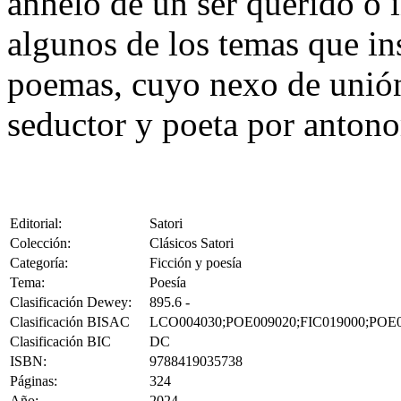
anhelo de un ser querido o i
algunos de los temas que ins
poemas, cuyo nexo de unión 
seductor y poeta por anton
Editorial:
Satori
Colección:
Clásicos Satori
Categoría:
Ficción y poesía
Tema:
Poesía
Clasificación Dewey:
895.6 -
Clasificación BISAC
LCO004030;POE009020;FIC019000;POE
Clasificación BIC
DC
ISBN:
9788419035738
Páginas:
324
Año:
2024