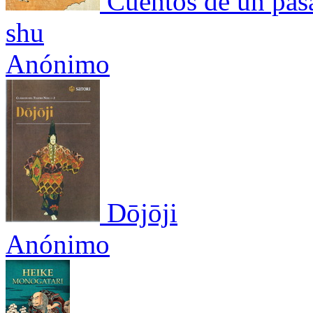
Cuentos de un pas
shu
Anónimo
Dōjōji
Anónimo