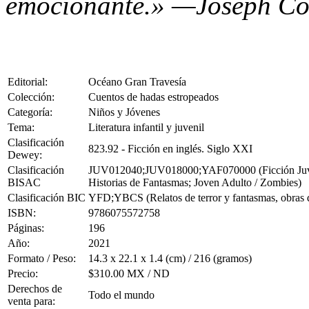
emocionante.» —Joseph Co
Editorial:
Océano Gran Travesía
Colección:
Cuentos de hadas estropeados
Categoría:
Niños y Jóvenes
Tema:
Literatura infantil y juvenil
Clasificación
823.92 - Ficción en inglés. Siglo XXI
Dewey:
Clasificación
JUV012040;JUV018000;YAF070000 (Ficción Juvenil 
BISAC
Historias de Fantasmas; Joven Adulto / Zombies)
Clasificación BIC
YFD;YBCS (Relatos de terror y fantasmas, obras de 
ISBN:
9786075572758
Páginas:
196
Año:
2021
Formato / Peso:
14.3 x 22.1 x 1.4 (cm) / 216 (gramos)
Precio:
$310.00 MX / ND
Derechos de
Todo el mundo
venta para: