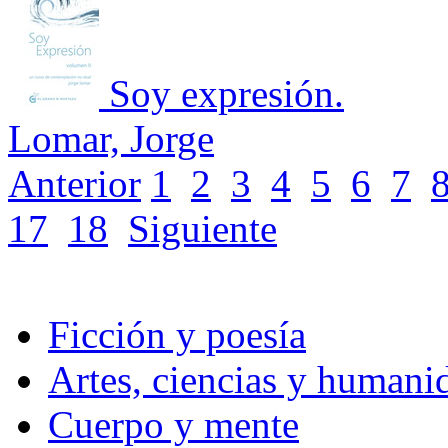
Soy expresión.
Lomar, Jorge
Anterior
1
2
3
4
5
6
7
17
18
Siguiente
Ficción y poesía
Artes, ciencias y humani
Cuerpo y mente