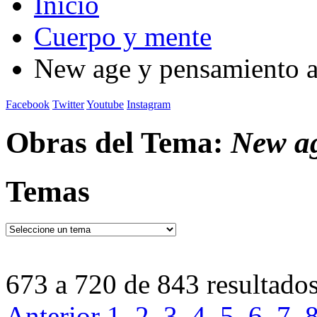
Inicio
Cuerpo y mente
New age y pensamiento a
Facebook
Twitter
Youtube
Instagram
Obras del Tema:
New ag
Temas
673 a 720 de 843 resultado
Anterior
1
2
3
4
5
6
7