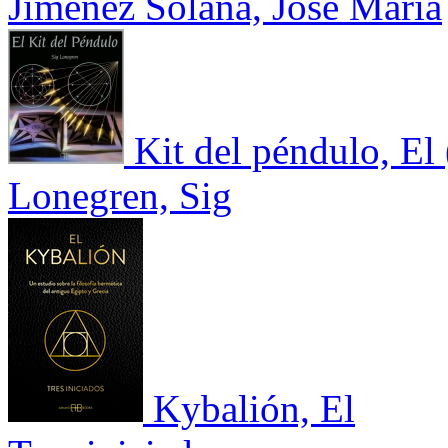
Jiménez Solana, José María
Kit del péndulo, El
Lonegren, Sig
Kybalión, El