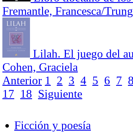
Fremantle, Francesca/Trun
Lilah. El juego del 
Cohen, Graciela
Anterior
1
2
3
4
5
6
7
17
18
Siguiente
Ficción y poesía