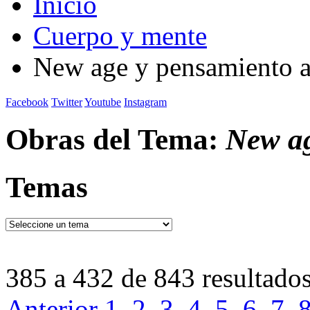
Inicio
Cuerpo y mente
New age y pensamiento a
Facebook
Twitter
Youtube
Instagram
Obras del Tema:
New ag
Temas
385 a 432 de 843 resultado
Anterior
1
2
3
4
5
6
7