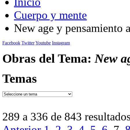
Inicio
Cuerpo y mente
New age y pensamiento a
Facebook
Twitter
Youtube
Instagram
Obras del Tema:
New ag
Temas
289 a 336 de 843 resultado
Anterior
1
2
3
4
5
6
7