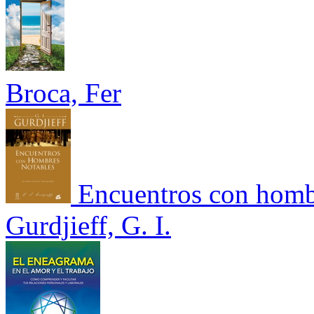
Broca, Fer
Encuentros con homb
Gurdjieff, G. I.