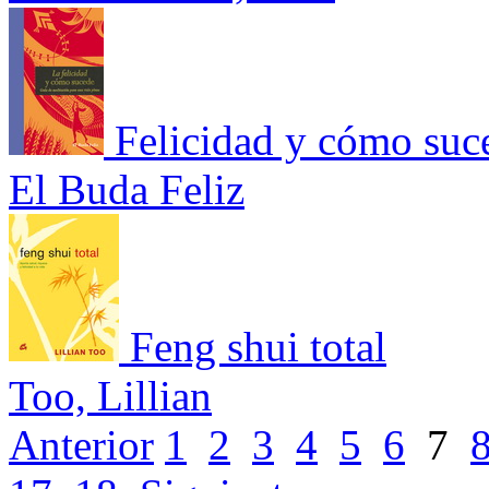
Felicidad y cómo suc
El Buda Feliz
Feng shui total
Too, Lillian
Anterior
1
2
3
4
5
6
7