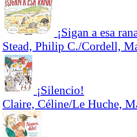
¡Sigan a esa ran
Stead, Philip C./Cordell, M
¡Silencio!
Claire, Céline/Le Huche, M