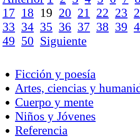
17
18
19
20
21
22
23
2
33
34
35
36
37
38
39
4
49
50
Siguiente
Ficción y poesía
Artes, ciencias y humani
Cuerpo y mente
Niños y Jóvenes
Referencia