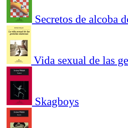
Secretos de alcoba d
Vida sexual de las g
Skagboys