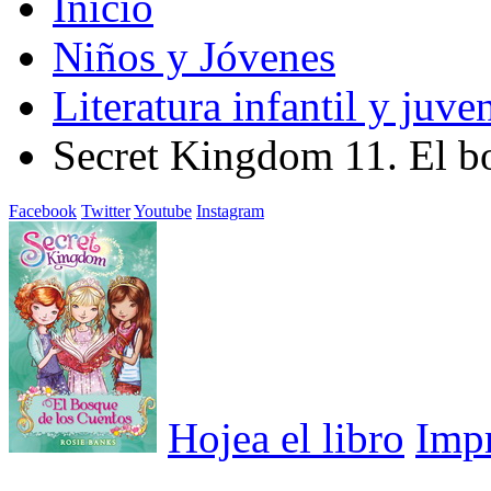
Inicio
Niños y Jóvenes
Literatura infantil y juven
Secret Kingdom 11. El bo
Facebook
Twitter
Youtube
Instagram
Hojea el libro
Imp