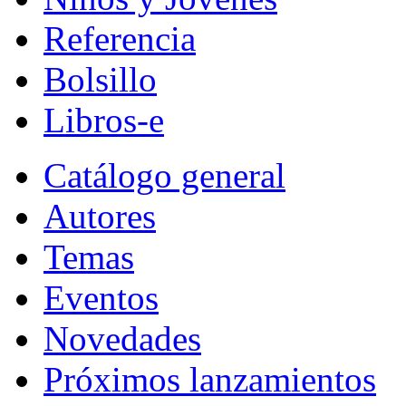
Referencia
Bolsillo
Libros-e
Catálogo general
Autores
Temas
Eventos
Novedades
Próximos lanzamientos