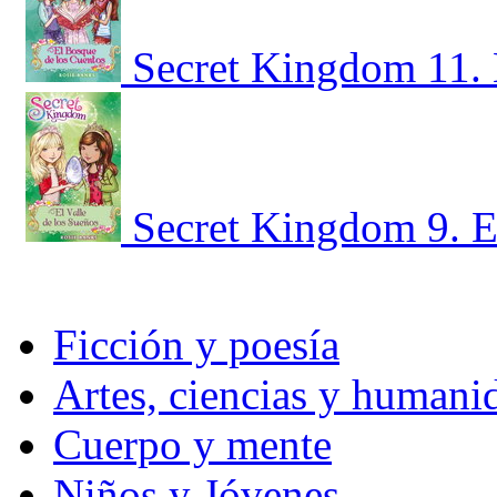
Secret Kingdom 11. 
Secret Kingdom 9. El
Ficción y poesía
Artes, ciencias y humani
Cuerpo y mente
Niños y Jóvenes