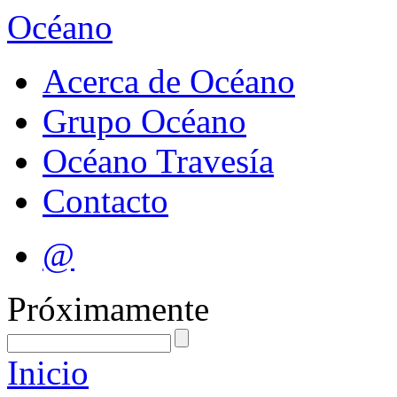
Océano
Acerca de Océano
Grupo Océano
Océano Travesía
Contacto
@
Próximamente
Inicio