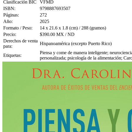
Clasificación BIC
VFMD
ISBN:
9798887693507
Páginas:
272
Año:
2025
Formato / Peso:
14 x 21.6 x 1.8 (cm) / 288 (gramos)
Precio:
$390.00 MX / ND
Derechos de venta
Hispanoamérica (excepto Puerto Rico)
para:
Piensa y come de manera inteligente; neurociencia;
Etiquetas:
personalizada; psicología de la alimentación; Car