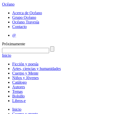
Océano
Acerca de Océano
Grupo Océano
Océano Travesía
Contacto
@
Próximamente
Inicio
Ficción y poesía
Artes, ciencias y humanidades
Cuerpo y Mente
Niños y Jóvenes
Catálogo
Autores
Temas
Bolsillo
Libros-e
Inicio
Cuerpo y mente