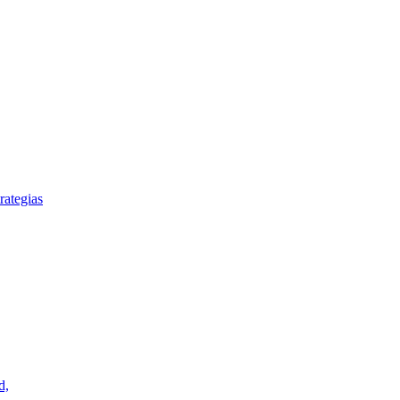
rategias
d,