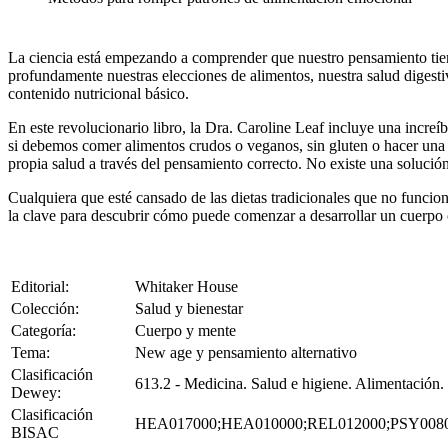
La ciencia está empezando a comprender que nuestro pensamiento tie
profundamente nuestras elecciones de alimentos, nuestra salud digesti
contenido nutricional básico.
En este revolucionario libro, la Dra. Caroline Leaf incluye una increí
si debemos comer alimentos crudos o veganos, sin gluten o hacer una di
propia salud a través del pensamiento correcto. No existe una soluci
Cualquiera que esté cansado de las dietas tradicionales que no funcio
la clave para descubrir cómo puede comenzar a desarrollar un cuerpo c
Editorial:
Whitaker House
Colección:
Salud y bienestar
Categoría:
Cuerpo y mente
Tema:
New age y pensamiento alternativo
Clasificación
613.2 - Medicina. Salud e higiene. Alimentación.
Dewey:
Clasificación
HEA017000;HEA010000;REL012000;PSY008
BISAC